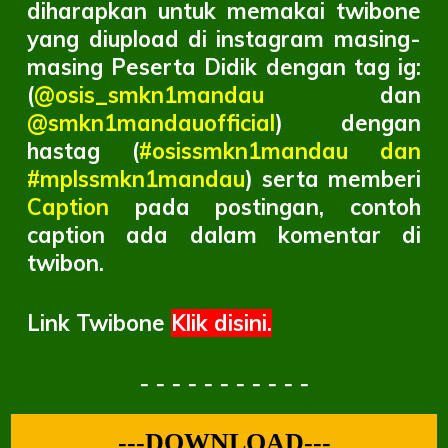
diharapkan untuk memakai twibone
yang diupload di instagram masing-
masing Peserta Didik dengan tag ig:
(
@osis_smkn1mandau
dan
@smkn1mandauofficial
) dengan
hastag (
#osissmkn1mandau dan
#mplssmkn1mandau
) serta memberi
Caption
pada postingan, contoh
caption ada dalam komentar di
twibon.
Link Twibone
Klik disini.
- - - - - - - - - - -
---DOWNLOAD---